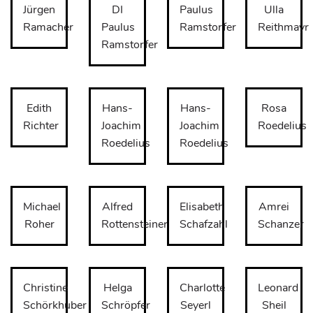
Jürgen
DI
Paulus
Ulla
Ramacher
Paulus
Ramstorfer
Reithmayr
Ramstorfer
Edith
Hans-
Hans-
Rosa
Richter
Joachim
Joachim
Roedelius
Roedelius
Roedelius
Michael
Alfred
Elisabeth
Amrei
Roher
Rottensteiner
Schafzahl
Schanzer
Christine
Helga
Charlotte
Leonard
Schörkhuber
Schröpfer
Seyerl
Sheil