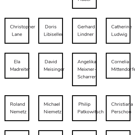
Christopher
Doris
Gerhard
Catherine
Lane
Libiseller
Lindner
Ludwig
Ela
David
Angelika
Cornelia
Madreiter
Meisinger
Meixner-
Mittendorf
Scharrer
Roland
Michael
Philip
Christiana
Nemetz
Niemetz
Patkowitsch
Perschon