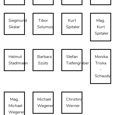
Siegmund
Tibor
Kurt
Mag.
Skalar
Solymos
Spitaler
Kurt
Spitaler
Helmut
Barbara
Stefan
Monika
Stadlmann
Szüts
Tiefengraber
Triska
-
Schaudy
Mag.
Michael
Christina
Michael
Wegerer
Werner
Wegerer