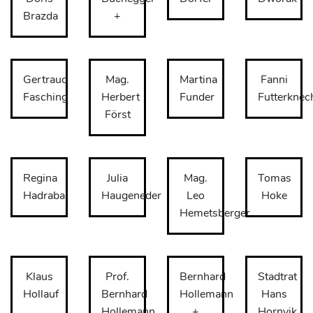
Brazda
+
Gertraud
Mag.
Martina
Fanni
Fasching
Herbert
Funder
Futterknec
Först
Regina
Julia
Mag.
Tomas
Hadraba
Haugeneder
Leo
Hoke
Hemetsberger
Klaus
Prof.
Bernhard
Stadtrat
Hollauf
Bernhard
Hollemann
Hans
Hollemann
+
Hornyik