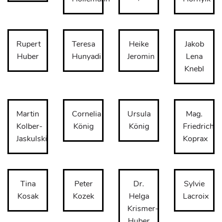
Rupert
Teresa
Heike
Jakob
Huber
Hunyadi
Jeromin
Lena
Knebl
Martin
Cornelia
Ursula
Mag.
Kolber-
König
König
Friedrich
Jaskulski
Koprax
Tina
Peter
Dr.
Sylvie
Kosak
Kozek
Helga
Lacroix
Krismer-
Huber