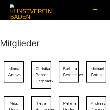
Mitglieder
Minna
Christian
Barbara
Michael
Antova
Bazant-
Bernsteiner
Bottig
Hegemark
Mag.
Petra
Melanie
Andreas
Doris
Buchegger
Dorfer
Dworak