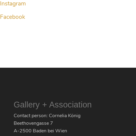
Instagram
Facebook
Gallery + Association
Contact person: Cornelia König
Beethovengasse 7
A-2500 Baden bei Wien