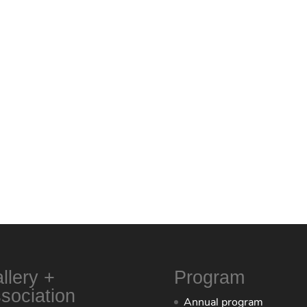
llery +
Program
sociation
Annual program