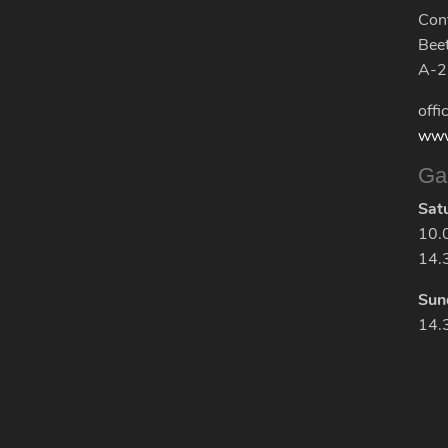
Cont
Bee
A-2
offi
www
Ga
Sat
10.
14.
Sun
14.