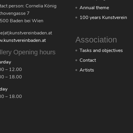
act person: Cornelia König
Annual theme
thovengasse 7
100 years Kunstverein
500 Baden bei Wien
ce(at)kunstvereinbaden.at
Association
.kunstvereinbaden.at
Tasks and objectives
llery Opening hours
Contact
urday
00 – 12.00
Artists
30 – 18.00
day
30 – 18.00