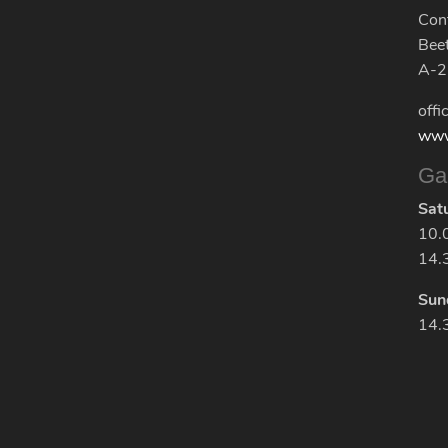
Cont
Bee
A-2
offi
www
Ga
Sat
10.
14.
Sun
14.