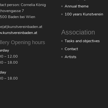
act person: Cornelia König
Annual theme
thovengasse 7
100 years Kunstverein
500 Baden bei Wien
ce(at)kunstvereinbaden.at
Association
.kunstvereinbaden.at
Tasks and objectives
llery Opening hours
Contact
urday
00 – 12.00
Artists
30 – 18.00
day
30 – 18.00