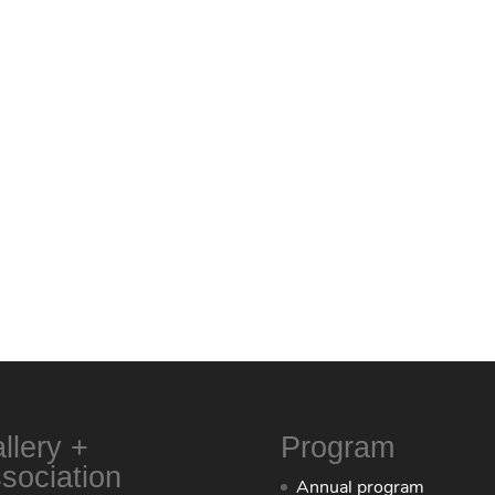
llery +
Program
sociation
Annual program