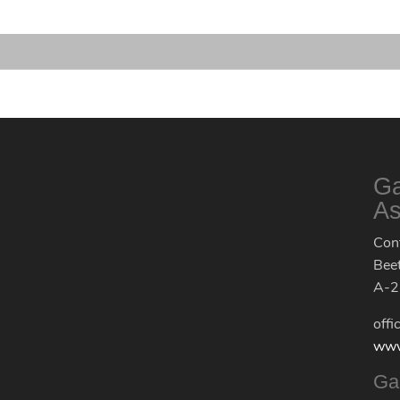
Ga
As
Cont
Bee
A-2
offi
www
Ga