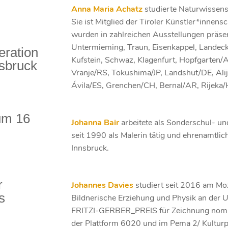
Anna Maria Achatz
studierte Naturwissensc
Sie ist Mitglied der Tiroler Künstler*innens
wurden in zahlreichen Ausstellungen präsent
Untermieming, Traun, Eisenkappel, Landeck,
eration
Kufstein, Schwaz, Klagenfurt, Hopfgarten/
nsbruck
Vranje/RS, Tokushima/JP, Landshut/DE, Ali
Ávila/ES, Grenchen/CH, Bernal/AR, Rijeka
um 16
Johanna Bair
arbeitete als Sonderschul- und
seit 1990 als Malerin tätig und ehrenamtlic
Innsbruck.
r
Johannes Davies
studiert seit 2016 am M
s
Bildnerische Erziehung und Physik an der U
FRITZI-GERBER_PREIS für Zeichnung nommi
der Plattform 6020 und im Pema 2/ Kulturp