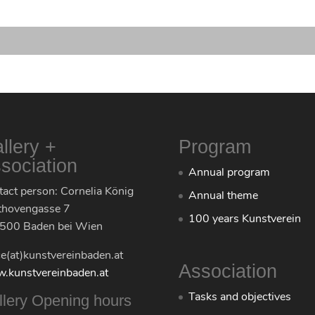
llery +
Program
sociation
Annual program
act person: Cornelia König
Annual theme
thovengasse 7
100 years Kunstverein
500 Baden bei Wien
ce(at)kunstvereinbaden.at
Association
.kunstvereinbaden.at
Tasks and objectives
llery Opening hours