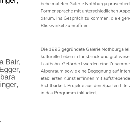
inger,
beheimateten Galerie Nothburga präsentiert, 
Formensprache mit unterschiedlichen Aspek
darum, ins Gespräch zu kommen, die eige
Blickwinkel zu eröffnen.
Die 1995 gegründete Galerie Nothburga leis
kulturelle Leben in Innsbruck und gibt wesen
 Bair,
Laufbahn. Gefördert werden eine Zusamme
Egger,
Alpenraum sowie eine Begegnung auf inter
rbara
etablierten Künstler*innen mit aufstrebend
inger,
Sichtbarkeit. Projekte aus den Sparten Lite
in das Programm inkludiert.
y