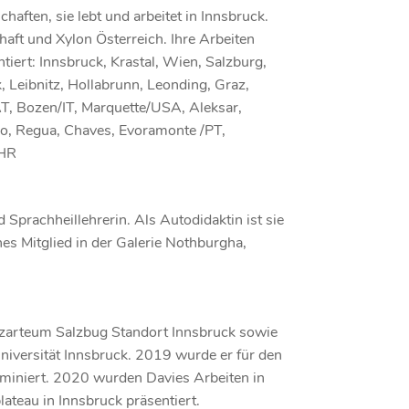
haften, sie lebt und arbeitet in Innsbruck.
chaft und Xylon Österreich.
Ihre Arbeiten
iert: Innsbruck, Krastal, Wien, Salzburg,
 Leibnitz, Hollabrunn, Leonding, Graz,
AT, Bozen/IT, Marquette/USA, Aleksar,
jo, Regua, Chaves, Evoramonte /PT,
/HR
 Sprachheillehrerin. Als Autodidaktin ist sie
hes Mitglied in der Galerie Nothburgha,
ozarteum Salzbug Standort Innsbruck sowie
niversität Innsbruck. 2019 wurde er für den
niert. 2020 wurden Davies Arbeiten in
lateau in Innsbruck präsen
tiert.